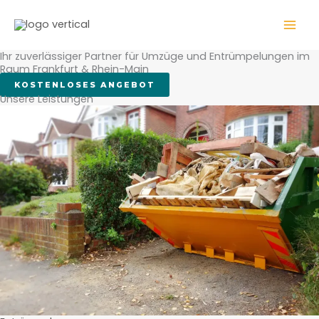
Zum
WhatsApp
Inhalt
springen
Ihr zuverlässiger Partner für Umzüge und Entrümpelungen im
Raum Frankfurt & Rhein-Main
KOSTENLOSES ANGEBOT
Unsere Leistungen