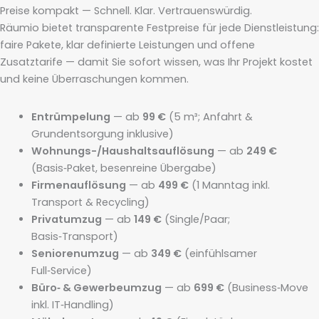
Preise kompakt — Schnell. Klar. Vertrauenswürdig.
Räumio bietet transparente Festpreise für jede Dienstleistung:
faire Pakete, klar definierte Leistungen und offene
Zusatztarife — damit Sie sofort wissen, was Ihr Projekt kostet
und keine Überraschungen kommen.
Entrümpelung
— ab
99 €
(5 m³; Anfahrt &
Grundentsorgung inklusive)
Wohnungs-/Haushaltsauflösung
— ab
249 €
(Basis‑Paket, besenreine Übergabe)
Firmenauflösung
— ab
499 €
(1 Manntag inkl.
Transport & Recycling)
Privatumzug
— ab
149 €
(Single/Paar;
Basis‑Transport)
Seniorenumzug
— ab
349 €
(einfühlsamer
Full‑Service)
Büro‑ & Gewerbeumzug
— ab
699 €
(Business‑Move
inkl. IT‑Handling)